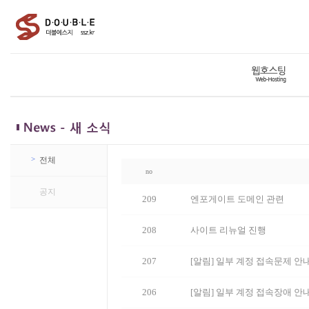
>
전체
no
>
공지
209
엔포게이트 도메인 관련
208
사이트 리뉴얼 진행
207
[알림] 일부 계정 접속문제 안
206
[알림] 일부 계정 접속장애 안