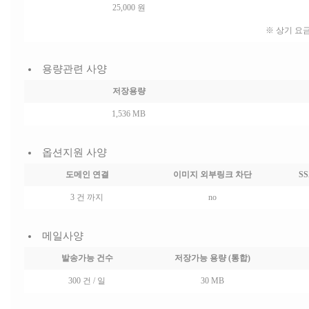
25,000
원
※ 상기 요
용량관련 사양
저장용량
1,536
MB
옵션지원 사양
도메인 연결
이미지 외부링크 차단
SS
3 건 까지
no
메일사양
발송가능 건수
저장가능 용량 (통합)
300 건 / 일
30 MB