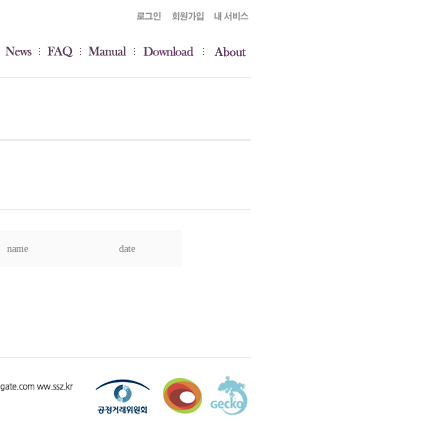
name
date