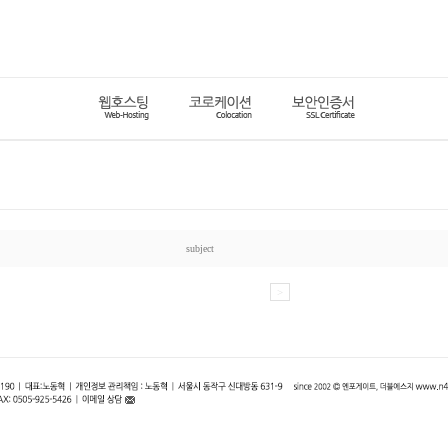
subject
<
>